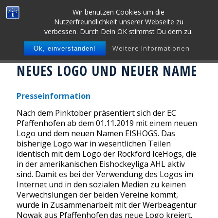
Wir benutzen Cookies um die
Nutzerfreundlichkeit unserer Webseite zu
verbessen. Durch Dein OK stimmst Du dem zu.
Weitere Informationen
Ok, einverstanden!
NEUES LOGO UND NEUER NAME
Presseinformation
Nach dem Pinktober präsentiert sich der EC
Pfaffenhofen ab dem 01.11.2019 mit einem neuen
Logo und dem neuen Namen EISHOGS. Das
bisherige Logo war in wesentlichen Teilen
identisch mit dem Logo der Rockford IceHogs, die
in der amerikanischen Eishockeyliga AHL aktiv
sind. Damit es bei der Verwendung des Logos im
Internet und in den sozialen Medien zu keinen
Verwechslungen der beiden Vereine kommt,
wurde in Zusammenarbeit mit der Werbeagentur
Nowak aus Pfaffenhofen das neue Logo kreiert.