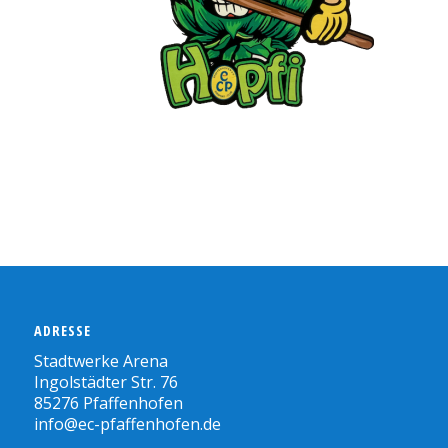
ADRESSE
Stadtwerke Arena
Ingolstädter Str. 76
85276 Pfaffenhofen
info@ec-pfaffenhofen.de