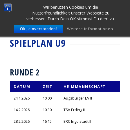
Wir benutzen Cookies um die
Nutzerfreundlichkeit unserer Webseite zu
verbessen. Durch Dein OK stimmst Du dem zu.
Weitere Informationen
Ok, einverstanden!
SPIELPLAN U9
RUNDE 2
DATUM
ZEIT
HEIMMANNSCHAFT
24.1.2026
10:00
Augsburger EV II
14.2.2026
10:30
TSV Erding III
28.2.2026
16:15
ERC Ingolstadt II