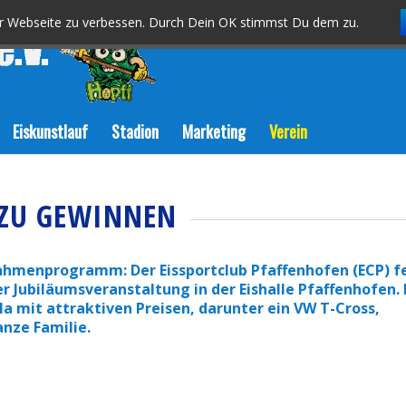
er Webseite zu verbessen. Durch Dein OK stimmst Du dem zu.
Eiskunstlauf
Stadion
Marketing
Verein
S ZU GEWINNEN
 Rahmenprogramm:
Der Eissportclub Pfaffenhofen (ECP) f
er Jubiläumsveranstaltung in der Eishalle Pfaffenhofen. 
mit attraktiven Preisen, darunter ein VW T-Cross,
anze Familie.