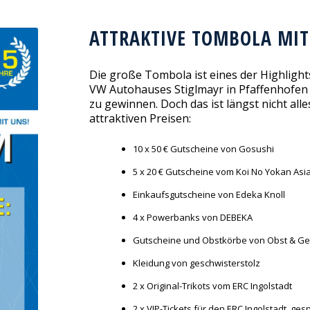
ATTRAKTIVE TOMBOLA MIT
Die große Tombola ist eines der Highlights
VW Autohauses Stiglmayr in Pfaffenhofen 
zu gewinnen. Doch das ist längst nicht all
attraktiven Preisen:
10 x 50 € Gutscheine von Gosushi
5 x 20 € Gutscheine vom Koi No Yokan Asi
Einkaufsgutscheine von Edeka Knoll
4 x Powerbanks von DEBEKA
Gutscheine und Obstkörbe von Obst & G
Kleidung von geschwisterstolz
2 x Original-Trikots vom ERC Ingolstadt
2 x VIP-Tickets für den ERC Ingolstadt, g