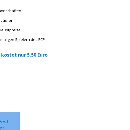
Mannschaften
tläufer
 Hauptpreise
emaligen Spielern des ECP
 kostet nur 5,50 Euro
Fest
er