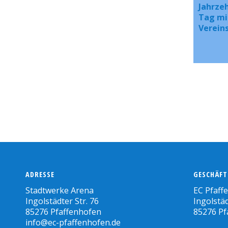
Jahrzeh
Tag mit
Vereins
ADRESSE
GESCHÄFT
Stadtwerke Arena
EC Pfaff
Ingolstädter Str. 76
Ingolstäd
85276 Pfaffenhofen
85276 Pf
info@ec-pfaffenhofen.de