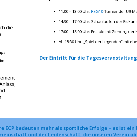
11:00 – 13:00 Uhr:
REG10
-Turnier der U9-
14:30 – 17:00 Uhr: Schaulaufen der Eiskuns
ch die
17:00 – 18:00 Uhr: Festakt mit Ziehung der
e:
Ab 18:30 Uhr: „Spiel der Legenden“ mit eh
ups
Der Eintritt für die Tagesveranstaltung
 im
agement
Anlass,
und
n
re ECP bedeuten mehr als sportliche Erfolge – es ist ein 
einschaft und der Leidenschaft, die unseren Verein üb