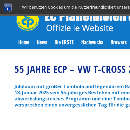
Wir benutzen Cookies um die Nutzerfreundlichkeit unser
Home
News
Die ERSTE
Nachwuchs
Brewers
55 JAHRE ECP – VW T-CROS
Jubiläum mit großer Tombola und legendärem
18. Januar 2025 sein 55-jähriges Bestehen mit ein
abwechslungsreiches Programm und eine Tombola 
versprechen einen unvergesslichen Tag für die g