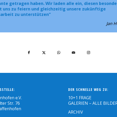
nte getragen haben. Wir laden alle ein, diesen besond
 uns zu feiern und gleichzeitig unsere zukünftige
arbeit zu unterstützen“
Jan 
SSTELLE:
DER SCHNELLE WEG ZU:
enhofen e.V.
10+1 FRAGE
ter Str. 76
GALERIEN – ALLE BILDE
affenhofen
ARCHIV