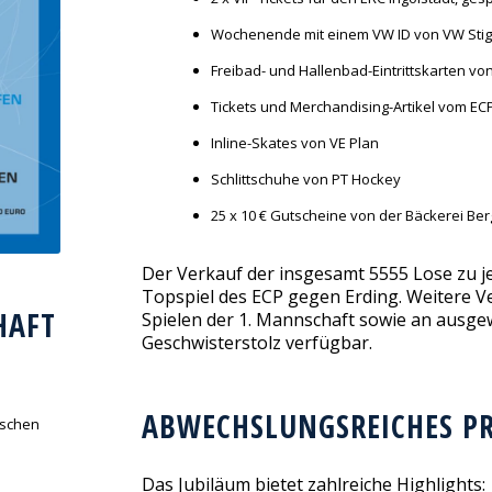
Wochenende mit einem VW ID von VW Sti
Freibad- und Hallenbad-Eintrittskarten v
Tickets und Merchandising-Artikel vom EC
Inline-Skates von VE Plan
Schlittschuhe von PT Hockey
25 x 10 € Gutscheine von der Bäckerei Be
Der Verkauf der insgesamt 5555 Lose zu j
Topspiel des ECP gegen Erding. Weitere Verk
HAFT
Spielen der 1. Mannschaft sowie an ausge
Geschwisterstolz verfügbar.
ABWECHSLUNGSREICHES P
rischen
Das Jubiläum bietet zahlreiche Highlights: