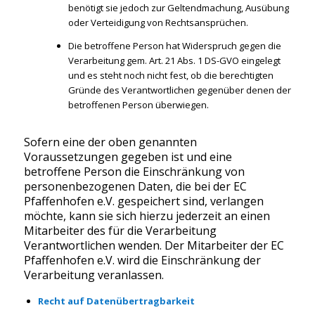
benötigt sie jedoch zur Geltendmachung, Ausübung
oder Verteidigung von Rechtsansprüchen.
Die betroffene Person hat Widerspruch gegen die
ADRESSE
Verarbeitung gem. Art. 21 Abs. 1 DS-GVO eingelegt
und es steht noch nicht fest, ob die berechtigten
Stadtwerke Arena
Gründe des Verantwortlichen gegenüber denen der
Ingolstädter Str. 76
betroffenen Person überwiegen.
85276 Pfaffenhofen
info@ec-pfaffenhofen.de
Sofern eine der oben genannten
ANFAHRT
Voraussetzungen gegeben ist und eine
betroffene Person die Einschränkung von
personenbezogenen Daten, die bei der EC
Pfaffenhofen e.V. gespeichert sind, verlangen
möchte, kann sie sich hierzu jederzeit an einen
Mitarbeiter des für die Verarbeitung
GESCHÄFTSSTELLE:
Verantwortlichen wenden. Der Mitarbeiter der EC
EC Pfaffenhofen e.V.
Pfaffenhofen e.V. wird die Einschränkung der
Ingolstädter Str. 76
Verarbeitung veranlassen.
85276 Pfaffenhofen
Recht auf Datenübertragbarkeit