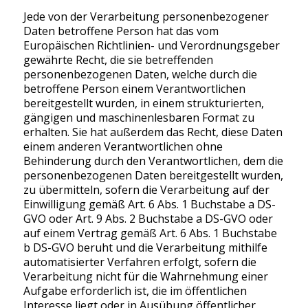
Jede von der Verarbeitung personenbezogener
Daten betroffene Person hat das vom
Europäischen Richtlinien- und Verordnungsgeber
gewährte Recht, die sie betreffenden
DER SCHNELLE WEG ZU:
personenbezogenen Daten, welche durch die
10+1 FRAGE
betroffene Person einem Verantwortlichen
GALERIEN – ALLE BILDER
bereitgestellt wurden, in einem strukturierten,
gängigen und maschinenlesbaren Format zu
ARCHIV
erhalten. Sie hat außerdem das Recht, diese Daten
einem anderen Verantwortlichen ohne
Behinderung durch den Verantwortlichen, dem die
personenbezogenen Daten bereitgestellt wurden,
zu übermitteln, sofern die Verarbeitung auf der
Einwilligung gemäß Art. 6 Abs. 1 Buchstabe a DS-
Impressum
GVO oder Art. 9 Abs. 2 Buchstabe a DS-GVO oder
Datenschutz
auf einem Vertrag gemäß Art. 6 Abs. 1 Buchstabe
Kontakt
b DS-GVO beruht und die Verarbeitung mithilfe
automatisierter Verfahren erfolgt, sofern die
Verarbeitung nicht für die Wahrnehmung einer
Aufgabe erforderlich ist, die im öffentlichen
Interesse liegt oder in Ausübung öffentlicher