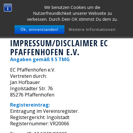
Wir benutzen Cookies um die
Nutzerfreundlichkeit unserer Webseite zu
verbessen. Durch Dein OK stimmst Du dem zu.
Weitere Informationen
Ok, einverstanden!
IMPRESSUM/DISCLAIMER EC
PFAFFENHOFEN E.V.
Angaben gemäß § 5 TMG
EC Pfaffenhofen e.V.
Vertreten durch:
Jan Hofbauer
Ingolstädter Str. 76
85276 Pfaffenhofen
Registereintrag:
Eintragung im Vereinsregister.
Registergericht: Ingolstadt
Registernummer: VR20066