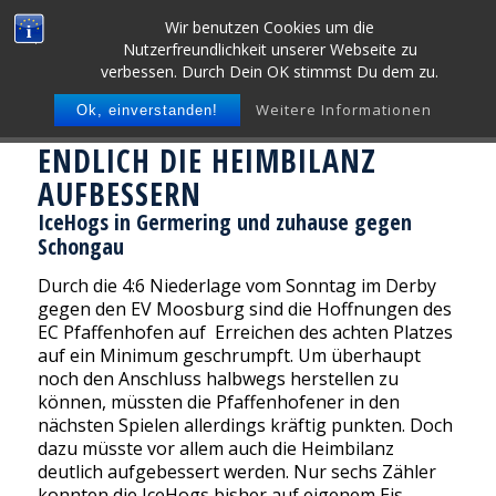
Wir benutzen Cookies um die
Nutzerfreundlichkeit unserer Webseite zu
verbessen. Durch Dein OK stimmst Du dem zu.
Weitere Informationen
Ok, einverstanden!
ENDLICH DIE HEIMBILANZ
AUFBESSERN
IceHogs in Germering und zuhause gegen
Schongau
Durch die 4:6 Niederlage vom Sonntag im Derby
gegen den EV Moosburg sind die Hoffnungen des
EC Pfaffenhofen auf Erreichen des achten Platzes
auf ein Minimum geschrumpft. Um überhaupt
noch den Anschluss halbwegs herstellen zu
können, müssten die Pfaffenhofener in den
nächsten Spielen allerdings kräftig punkten. Doch
dazu müsste vor allem auch die Heimbilanz
deutlich aufgebessert werden. Nur sechs Zähler
konnten die IceHogs bisher auf eigenem Eis