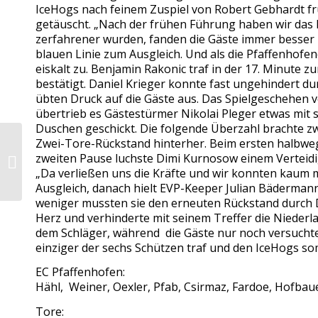
IceHogs nach feinem Zuspiel von Robert Gebhardt frü
getäuscht. „Nach der frühen Führung haben wir das 
zerfahrener wurden, fanden die Gäste immer besser in
blauen Linie zum Ausgleich. Und als die Pfaffenhofe
eiskalt zu. Benjamin Rakonic traf in der 17. Minute 
bestätigt. Daniel Krieger konnte fast ungehindert d
übten Druck auf die Gäste aus. Das Spielgeschehen v
übertrieb es Gästestürmer Nikolai Pleger etwas mi
Duschen geschickt. Die folgende Überzahl brachte zw
Zwei-Tore-Rückstand hinterher. Beim ersten halbwegs
zweiten Pause luchste Dimi Kurnosow einem Verteidig
Keine Pause an Weihnachten
„Da verließen uns die Kräfte und wir konnten kaum m
Ausgleich, danach hielt EVP-Keeper Julian Bädermann
weniger mussten sie den erneuten Rückstand durch Da
Herz und verhinderte mit seinem Treffer die Nieder
dem Schläger, während die Gäste nur noch versuchten
einziger der sechs Schützen traf und den IceHogs som
EC Pfaffenhofen:
Hähl, Weiner, Oexler, Pfab, Csirmaz, Fardoe, Hofbau
Tore: