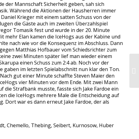
de der Mannschaft Sicherheit geben, sah sich
masik. Während die Aktionen der Hausherren immer
 Daniel Krieger mit einem satten Schuss von der
lugen die Gäste auch im zweiten Überzahlspiel
Gregor Tomasik fest und wurde in der 20. Minute
Mit mehr Elan kamen die IceHogs aus der Kabine und
ehlte nach wie vor die Konsequenz im Abschluss. Dann
 gegen Matthias Hofbauer vom Schiedsrichter zum
keine zwei Minuten später lief man wieder einem
 Skarupa einen Schuss zum 2:4 ab. Noch vor der
e gaben im letzten Spielabschnitt nun klar den Ton.
 Nach gut einer Minute schaffte Steven Maier den
 IceHogs vier Minuten vor dem Ende. Mit zwei Mann
 die Strafbank musste, fasste sich Jake Fardoe ein
tten die IceHogs mehrere Male die Entscheidung auf
. Dort war es dann erneut Jake Fardoe, der als
rdt, Chemello, Thebing, Seibert, Kurnosow, Huber