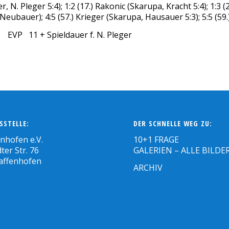
 N. Pleger 5:4); 1:2 (17.) Rakonic (Skarupa, Kracht 5:4); 1:3 (20
Neubauer); 4:5 (57.) Krieger (Skarupa, Hausauer 5:3); 5:5 (59.
 EVP 11 + Spieldauer f. N. Pleger
SSTELLE:
DER SCHNELLE WEG ZU:
enhofen e.V.
10+1 FRAGE
ter Str. 76
GALERIEN – ALLE BILDE
affenhofen
ARCHIV