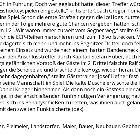
h in Führung. Doch wer geglaubt hatte, dieser Treffer wür
Eishockeyspielen eingestellt,“ kritisierte Coach Gregor To
s Spiel. Schon die erste Strafzeit gegen die IceHogs nutzte
ner in der Folge mehrere gute Chancen vergeben hatten, sch
zum 1:2. „Wir waren immer zu weit vom Gegner weg,“ stellte 
urch die ECP-Reihen marschieren und zum 1:3 vollstrecken. 
erlagerte sich mehr und mehr ins Pegnitzer Drittel, doch f
t seinem Einsatz und wurde nach einem harten Bandencheck
ar den Anschlusstreffer durch Kapitän Stefan Huber, doch 
 gefährlichen Vorstoß der Gäste im 2. Drittel fälschte Ralf
er die Scheibe ab und brachte die IceHogs wieder heran. Di
ehr dagegenhalten,“ stellte Gästetrainer Josef Hefner fest.
 seine Mannschaft im Spiel. Die kalte Dusche erwischte die
niel Krieger hinnehmen. Als dann noch ein Gästespieler auf
lage. In der anschließenden fünfminütigen Verlängerung ha
, sich ins Penaltyschießen zu retten, was ihnen auch gelang
it den zweiten Punkt sicherte (oex).
er, Pielmeier, Landstorfer, Maier, Bauer, Neubauer, Gebha