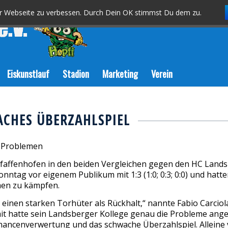
er Webseite zu verbessen. Durch Dein OK stimmst Du dem zu.
Eiskunstlauf
Stadion
Marketing
Verein
CHES ÜBERZAHLSPIEL
n Problemen
Pfaffenhofen in den beiden Vergleichen gegen den HC Landsb
nntag vor eigenem Publikum mit 1:3 (1:0; 0:3; 0:0) und ha
men zu kämpfen.
 einen starken Torhüter als Rückhalt,“ nannte Fabio Carcio
mit hatte sein Landsberger Kollege genau die Probleme ang
hancenverwertung und das schwache Überzahlspiel. Alleine v