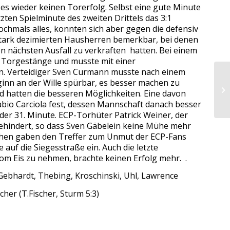
es wieder keinen Torerfolg. Selbst eine gute Minute
zten Spielminute des zweiten Drittels das 3:1
ochmals alles, konnten sich aber gegen die defensiv
stark dezimierten Hausherren bemerkbar, bei denen
en nächsten Ausfall zu verkraften hatten. Bei einem
s Torgestänge und musste mit einer
en. Verteidiger Sven Curmann musste nach einem
inn an der Wille spürbar, es besser machen zu
Zu
d hatten die besseren Möglichkeiten. Eine davon
Kl
Fabio Carciola fest, dessen Mannschaft danach besser
 der 31. Minute. ECP-Torhüter Patrick Weiner, der
ehindert, so dass Sven Gäbelein keine Mühe mehr
ischen gaben den Treffer zum Unmut der ECP-Fans
 auf die Siegesstraße ein. Auch die letzte
om Eis zu nehmen, brachte keinen Erfolg mehr. .
 Gebhardt, Thebing, Kroschinski, Uhl, Lawrence
scher (T.Fischer, Sturm 5:3)