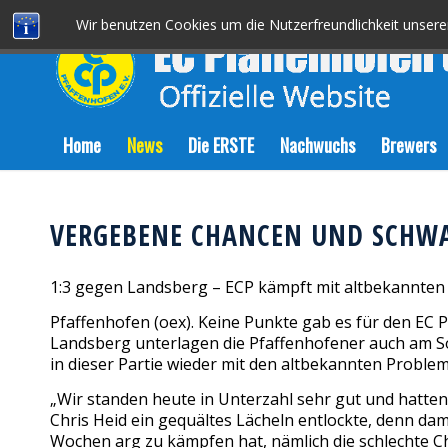
Wir benutzen Cookies um die Nutzerfreundlichkeit unser
Home
News
Die ERSTE
Nachwuchs
Brewers
VERGEBENE CHANCEN UND SCHWA
1:3 gegen Landsberg – ECP kämpft mit altbekannte
Pfaffenhofen (oex). Keine Punkte gab es für den EC 
Landsberg unterlagen die Pfaffenhofener auch am So
in dieser Partie wieder mit den altbekannten Proble
„Wir standen heute in Unterzahl sehr gut und hatten
Chris Heid ein gequältes Lächeln entlockte, denn da
Wochen arg zu kämpfen hat, nämlich die schlechte C