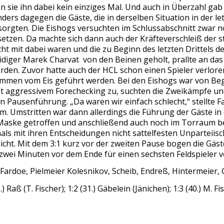
sie ihn dabei kein einziges Mal. Und auch in Überzahl gab 
rs dagegen die Gäste, die in derselben Situation in der let
sorgten. Die Eishogs versuchten im Schlussabschnitt zwar n
etzen. Da machte sich dann auch der Kräfteverschleiß der 
cht mit dabei waren und die zu Beginn des letzten Drittels d
diger Marek Charvat von den Beinen geholt, prallte an da
den. Zuvor hatte auch der HCL schon einen Spieler verlor
ommen vom Eis geführt werden. Bei den Eishogs war von Beg
mit aggressivem Forechecking zu, suchten die Zweikämpfe un
n Pausenführung. „Da waren wir einfach schlecht,“ stellte 
am. Umstritten war dann allerdings die Führung der Gäste in
r Maske getroffen und anschließend auch noch im Torraum b
mals mit ihren Entscheidungen nicht sattelfesten Unpartei
cht. Mit dem 3:1 kurz vor der zweiten Pause bogen die Gäste
wei Minuten vor dem Ende für einen sechsten Feldspieler v
, Fardoe, Pielmeier Kolesnikov, Scheib, Endreß, Hintermeier,
 Raß (T. Fischer); 1:2 (31.) Gäbelein (Jänichen); 1:3 (40.) M. Fi