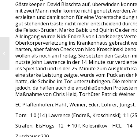
Gästekeeper David Blaschta auf, überwinden konnten 
mit zwei Mann mehr konnte nicht genutzt werden. Ande
erzielten und damit schon für eine Vorentscheidung 
gut stehenden Gäste nicht mehr entscheidend durchs
die Felsöci-Brüder, Marko Babic und Quirin Oexler ni
Alleingang wurde Nick Endreß von Landsbergs Vertei
Oberkörperverletzung ins Krankenhaus gebracht wer
harten, aber fairen Check von Nico Kroschinski ben
Dezimierte Eishogs ohne Chance in
wollen als noch am Freitag. Sie setzten den Gästen 
Landsberg
nutzte John Lawrence in der 14. Minute zur verdiente
ins Spiel fand und in der 25. Minute zum Ausgleich k
eine starke Leistung zeigte, wurde vom Puck an de
hatte, die Scheibe im Tor unterzubringen. Die mehr
jedoch, da halfen auch die anschließenden Proteste ni
Maßnahme von Chris Heid, Torhüter Patrick Weiner z
EC Pfaffenhofen: Hähl , Weiner, Eder, Lohrer, Jüngst
Tore: 1:0 (14.) Lawrence (Endreß, Kroschinski); 1:1 (25.)
Strafen: EisHogs 12 + 10 f. Kolesnikov HCL 14
Zuschauer:220