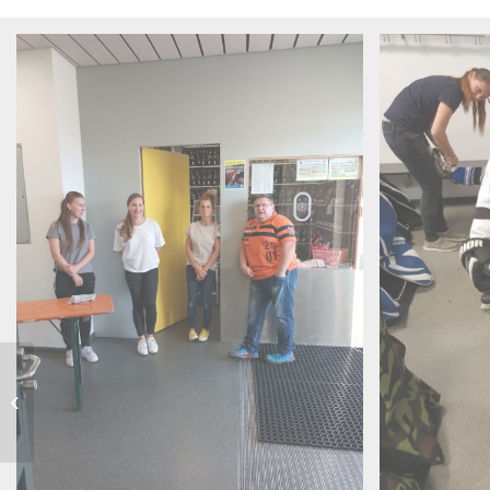
ECP tritt zweimal
auswärts an