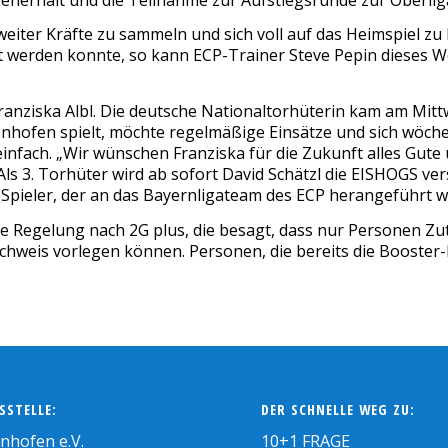
S weiter Kräfte zu sammeln und sich voll auf das Heimspiel 
lt werden konnte, so kann ECP-Trainer Steve Pepin dieses 
Franziska Albl. Die deutsche Nationaltorhüterin kam am Mi
ffenhofen spielt, möchte regelmäßige Einsätze und sich wöche
einfach. „Wir wünschen Franziska für die Zukunft alles Gut
Als 3. Torhüter wird ab sofort David Schätzl die EISHOGS ver
Spieler, der an das Bayernligateam des ECP herangeführt wi
die Regelung nach 2G plus, die besagt, dass nur Personen Zu
chweis vorlegen können. Personen, die bereits die Booster
SSTELLE:
DER SCHNELLE WEG ZU:
enhofen e.V.
10+1 FRAGE