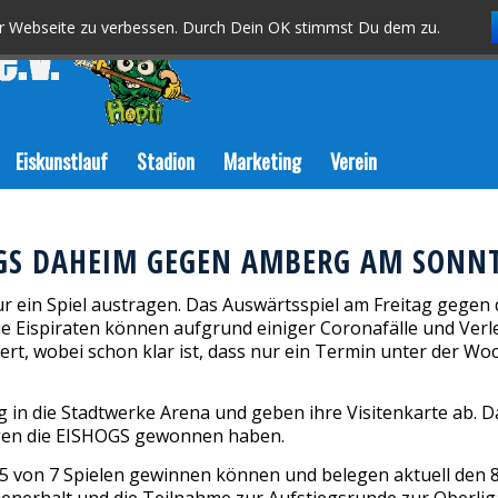
er Webseite zu verbessen. Durch Dein OK stimmst Du dem zu.
Eiskunstlauf
Stadion
Marketing
Verein
HOGS DAHEIM GEGEN AMBERG AM SONN
ein Spiel austragen. Das Auswärtsspiel am Freitag gegen 
 Eispiraten können aufgrund einiger Coronafälle und Verl
ixiert, wobei schon klar ist, dass nur ein Termin unter der 
n die Stadtwerke Arena und geben ihre Visitenkarte ab. Da
gegen die EISHOGS gewonnen haben.
5 von 7 Spielen gewinnen können und belegen aktuell den 8. 
senerhalt und die Teilnahme zur Aufstiegsrunde zur Oberlig