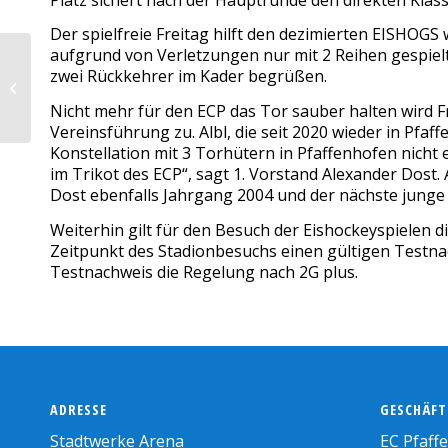
Der spielfreie Freitag hilft den dezimierten EISHOG
aufgrund von Verletzungen nur mit 2 Reihen gespie
zwei Rückkehrer im Kader begrüßen.
EISHOGS nur einmal in Action am
Wochenende
Nicht mehr für den ECP das Tor sauber halten wird 
Vereinsführung zu. Albl, die seit 2020 wieder in Pfa
Konstellation mit 3 Torhütern in Pfaffenhofen nicht 
im Trikot des ECP“, sagt 1. Vorstand Alexander Dost. 
Dost ebenfalls Jahrgang 2004 und der nächste junge 
Weiterhin gilt für den Besuch der Eishockeyspielen 
Zeitpunkt des Stadionbesuchs einen gültigen Testna
Testnachweis die Regelung nach 2G plus.
ADRESSE
GESCHÄFT
Stadtwerke Arena
EC Pfaff