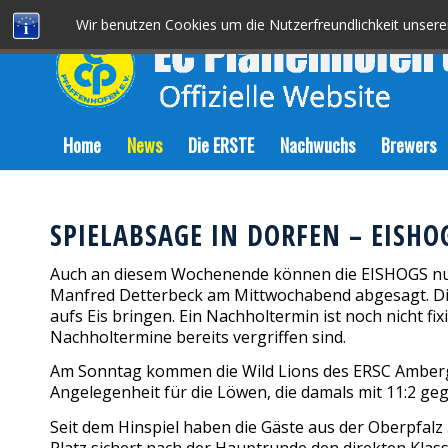
Wir benutzen Cookies um die Nutzerfreundlichkeit unser
Home
News
Die ERSTE
Nachwuchs
Brewers
SPIELABSAGE IN DORFEN – EIS
Auch an diesem Wochenende können die EISHOGS nur 
Manfred Detterbeck am Mittwochabend abgesagt. Die
aufs Eis bringen. Ein Nachholtermin ist noch nicht f
Nachholtermine bereits vergriffen sind.
Am Sonntag kommen die Wild Lions des ERSC Amberg i
Angelegenheit für die Löwen, die damals mit 11:2 
Seit dem Hinspiel haben die Gäste aus der Oberpfalz 
Platz sichert nach der Hauptrunde den direkten Klas