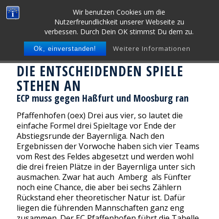
Wir benutzen Cookies um die
Nutzerfreundlichkeit unserer Webseite zu
verbessen. Durch Dein OK stimmst Du dem zu.
Weitere Informationen
Ok, einverstanden!
DIE ENTSCHEIDENDEN SPIELE
STEHEN AN
ECP muss gegen Haßfurt und Moosburg ran
Pfaffenhofen (oex) Drei aus vier, so lautet die
einfache Formel drei Spieltage vor Ende der
Abstiegsrunde der Bayernliga. Nach den
Ergebnissen der Vorwoche haben sich vier Teams
vom Rest des Feldes abgesetzt und werden wohl
die drei freien Plätze in der Bayernliga unter sich
ausmachen. Zwar hat auch Amberg als Fünfter
noch eine Chance, die aber bei sechs Zählern
Rückstand eher theoretischer Natur ist. Dafür
liegen die führenden Mannschaften ganz eng
zusammen. Der EC Pfaffenhofen führt die Tabelle