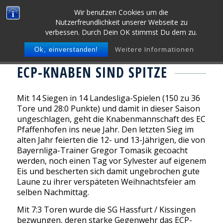
Wir benutzen Cookies um die
Nutzerfreundlichkeit unserer Webseite zu
verbessen. Durch Dein OK stimmst Du dem zu.
Weitere Informationen
Ok, einverstanden!
ECP-KNABEN SIND SPITZE
Mit 14 Siegen in 14 Landesliga-Spielen (150 zu 36
Tore und 28:0 Punkte) und damit in dieser Saison
ungeschlagen, geht die Knabenmannschaft des EC
Pfaffenhofen ins neue Jahr. Den letzten Sieg im
alten Jahr feierten die 12- und 13-Jährigen, die von
Bayernliga-Trainer Gregor Tomasik gecoacht
werden, noch einen Tag vor Sylvester auf eigenem
Eis und bescherten sich damit ungebrochen gute
Laune zu ihrer verspäteten Weihnachtsfeier am
selben Nachmittag.
Mit 7:3 Toren wurde die SG Hassfurt / Kissingen
bezwungen, deren starke Gegenwehr das ECP-