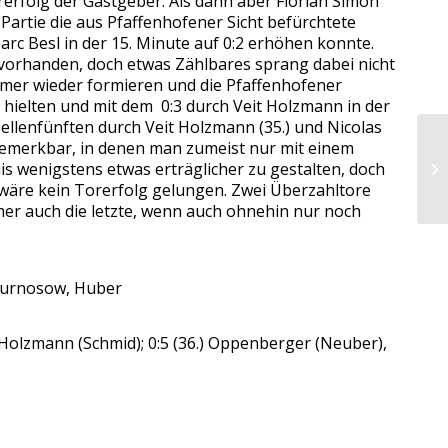
erfolg der Gastgeber. Als dann aber Florian Simon
artie die aus Pfaffenhofener Sicht befürchtete
c Besl in der 15. Minute auf 0:2 erhöhen konnte.
vorhanden, doch etwas Zählbares sprang dabei nicht
mmer wieder formieren und die Pfaffenhofener
 hielten und mit dem 0:3 durch Veit Holzmann in der
ellenfünften durch Veit Holzmann (35.) und Nicolas
bemerkbar, in denen man zumeist nur mit einem
is wenigstens etwas erträglicher zu gestalten, doch
En
 wäre kein Torerfolg gelungen. Zwei Überzahltore
ner auch die letzte, wenn auch ohnehin nur noch
 Kurnosow, Huber
.) Holzmann (Schmid); 0:5 (36.) Oppenberger (Neuber),