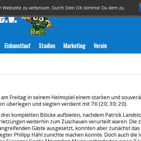
er Webseite zu verbessen. Durch Dein OK stimmst Du dem zu.
Eiskunstlauf
Stadion
Marketing
Verein
 am Freitag in seinem Heimspiel einem starken und souverä
überlegen und siegten verdient mit 7:0 (2:0; 3:0; 2:0).
ei kompletten Blöcke aufbieten, nachdem Patrick Landstor
erletzungen weiterhin zum Zuschauen verurteilt waren. Die 
en angreifenden Gäste ausgesetzt, konnten aber zunächst 
elegter Philipp Hähl zunichte machen konnte. Doch auch die