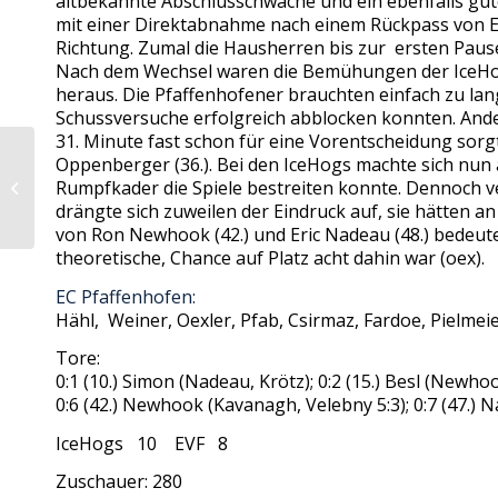
altbekannte Abschlusschwäche und ein ebenfalls gut
mit einer Direktabnahme nach einem Rückpass von Er
Richtung. Zumal die Hausherren bis zur ersten Paus
Nach dem Wechsel waren die Bemühungen der IceHogs
heraus. Die Pfaffenhofener brauchten einfach zu la
Schussversuche erfolgreich abblocken konnten. Ander
31. Minute fast schon für eine Vorentscheidung sorg
Oppenberger (36.). Bei den IceHogs machte sich nu
ECP Knaben sind
Rumpfkader die Spiele bestreiten konnte. Dennoch ve
spitze
drängte sich zuweilen der Eindruck auf, sie hätten 
von Ron Newhook (42.) und Eric Nadeau (48.) bedeute
theoretische, Chance auf Platz acht dahin war (oex).
EC Pfaffenhofen:
Hähl, Weiner, Oexler, Pfab, Csirmaz, Fardoe, Pielm
Tore:
0:1 (10.) Simon (Nadeau, Krötz); 0:2 (15.) Besl (Newh
0:6 (42.) Newhook (Kavanagh, Velebny 5:3); 0:7 (47.
IceHogs 10 EVF 8
Zuschauer: 280