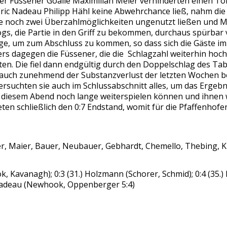
er Füssener Goalie Maximilian Meier verhinderten einen Tor
ic Nadeau Philipp Hähl keine Abwehrchance ließ, nahm die P
e noch zwei Überzahlmöglichkeiten ungenutzt ließen und Mar
, die Partie in den Griff zu bekommen, durchaus spürbar 
nge, um zum Abschluss zu kommen, so dass sich die Gäste i
s dagegen die Füssener, die die Schlagzahl weiterhin hoch
ten. Die fiel dann endgültig durch den Doppelschlag des Tab
n auch zunehmend der Substanzverlust der letzten Wochen 
rsuchten sie auch im Schlussabschnitt alles, um das Ergebn
an diesem Abend noch lange weiterspielen können und ihnen
ten schließlich den 0:7 Endstand, womit für die Pfaffenhofe
eier, Maier, Bauer, Neubauer, Gebhardt, Chemello, Thebing,
ook, Kavanagh); 0:3 (31.) Holzmann (Schorer, Schmid); 0:4 (35
) Nadeau (Newhook, Oppenberger 5:4)