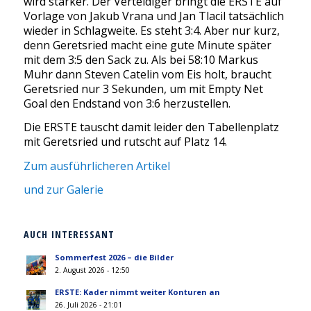
wird stärker. Der Verteidiger bringt die ERSTE auf
Vorlage von Jakub Vrana und Jan Tlacil tatsächlich
wieder in Schlagweite. Es steht 3:4. Aber nur kurz,
denn Geretsried macht eine gute Minute später
mit dem 3:5 den Sack zu. Als bei 58:10 Markus
Muhr dann Steven Catelin vom Eis holt, braucht
Geretsried nur 3 Sekunden, um mit Empty Net
Goal den Endstand von 3:6 herzustellen.
Die ERSTE tauscht damit leider den Tabellenplatz
mit Geretsried und rutscht auf Platz 14.
Zum ausführlicheren Artikel
und zur Galerie
AUCH INTERESSANT
Sommerfest 2026 – die Bilder
2. August 2026 - 12:50
ERSTE: Kader nimmt weiter Konturen an
26. Juli 2026 - 21:01