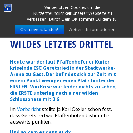
Wir benutzen Cookies um die
Nutzerfreundlichkeit unserer Webseite zu
verbessen. Durch Dein OK stimmst Du dem zu.
Weitere Informationen
Ok, einverstanden!
WILDES LETZTES DRITTEL
Heute war der laut Pfaffenhofener Kurier
kriselnde ESC Geretsried in der Stadtwerke-
Arena zu Gast. Der befindet sich zur Zeit mit
einem Punkt weniger einen Platz hinter der
ERSTEN. Von Krise war leider nichts zu sehen,
die ERSTE unterlag nach einer wilden
Schlussphase mit 3:6
Im
Vorbericht
stellte ja Karl Oexler schon fest,
dass Geretsried wie Pfaffenhofen bisher eher
auswärts punkten.
Und so kam es dann auch: