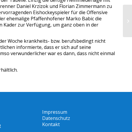
rbrenner Daniel Krzizok und Florian Zimmermann zu
rvorragenden Eishockeyspieler für die Offensive
EI
t der ehemalige Pfaffenhofener Marko Babic die
be
en Kader zur Verfügung, um ganz oben in der
 der Woche krankheits- bzw. berufsbedingt nicht
ichen informierte, dass er sich auf seine
Umso verwunderlicher war es dann, dass nicht einmal
ältlich.
Impressum
Datenschutz
Kontakt
R