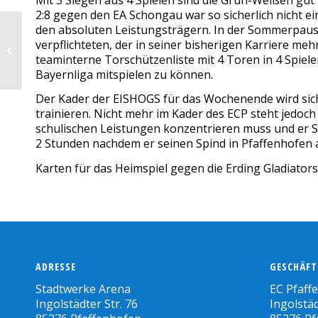
2:8 gegen den EA Schongau war so sicherlich nicht 
den absoluten Leistungsträgern. In der Sommerpause
verpflichteten, der in seiner bisherigen Karriere me
EISHOGS weiter ohne Sieg
teaminterne Torschützenliste mit 4 Toren in 4 Spie
Bayernliga mitspielen zu können.
Der Kader der EISHOGS für das Wochenende wird sich 
trainieren. Nicht mehr im Kader des ECP steht jedoch
schulischen Leistungen konzentrieren muss und er Sc
2 Stunden nachdem er seinen Spind in Pfaffenhofen 
Karten für das Heimspiel gegen die Erding Gladiator
ADRESSE
GESCHÄFT
Stadtwerke Arena
EC Pfaff
Ingolstädter Str. 76
Ingolstäd