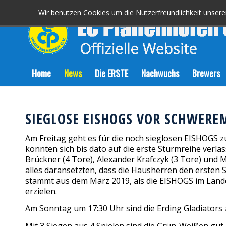
Wir benutzen Cookies um die Nutzerfreundlichkeit unser
Home
News
Die ERSTE
Nachwuchs
Brewers
SIEGLOSE EISHOGS VOR SCHWER
Am Freitag geht es für die noch sieglosen EISHOGS zu
konnten sich bis dato auf die erste Sturmreihe verla
Brückner (4 Tore), Alexander Krafczyk (3 Tore) und Mic
alles daransetzten, dass die Hausherren den ersten 
stammt aus dem März 2019, als die EISHOGS im Lande
erzielen.
Am Sonntag um 17:30 Uhr sind die Erding Gladiators 
Mit 3 Siegen aus 4 Spielen sind die Grün-Weißen gut i