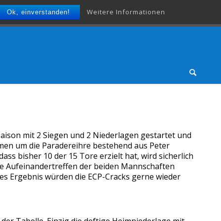
Weitere Informationen
Ok, einverstanden!
Saison mit 2 Siegen und 2 Niederlagen gestartet und
kommen um die Paradereihre bestehend aus Peter
ass bisher 10 der 15 Tore erzielt hat, wird sicherlich
zte Aufeinandertreffen der beiden Mannschaften
hes Ergebnis würden die ECP-Cracks gerne wieder
 der Tabelle. Einzig die deftige Heimniederlage mit