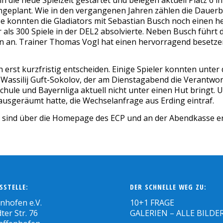
eingeplant. Wie in den vergangenen Jahren zählen die Daue
 konnten die Gladiators mit Sebastian Busch noch einen he
hr als 300 Spiele in der DEL2 absolvierte. Neben Busch führ
len an. Trainer Thomas Vogl hat einen hervorragend besetz
erst kurzfristig entscheiden. Einige Spieler konnten unter
 Wassilij Guft-Sokolov, der am Dienstagabend die Verantwortl
hule und Bayernliga aktuell nicht unter einen Hut bringt. 
ausgeräumt hatte, die Wechselanfrage aus Erding eintraf.
s sind über die Homepage des ECP und an der Abendkasse erh
SSTELLE:
DER SCHNELLE WEG ZU:
enhofen e.V.
10+1 FRAGE
ter Str. 76
GALERIEN – ALLE BILDE