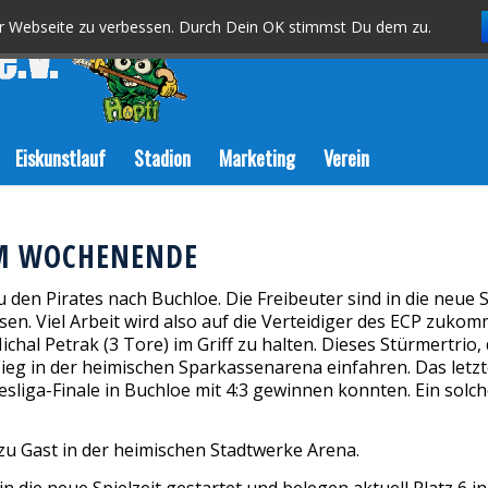
er Webseite zu verbessen. Durch Dein OK stimmst Du dem zu.
Eiskunstlauf
Stadion
Marketing
Verein
EM WOCHENENDE
 den Pirates nach Buchloe. Die Freibeuter sind in die neue 
ssen. Viel Arbeit wird also auf die Verteidiger des ECP zu
hal Petrak (3 Tore) im Griff zu halten. Dieses Stürmertrio, d
Sieg in der heimischen Sparkassenarena einfahren. Das let
sliga-Finale in Buchloe mit 4:3 gewinnen konnten. Ein solc
zu Gast in der heimischen Stadtwerke Arena.
n die neue Spielzeit gestartet und belegen aktuell Platz 6 in