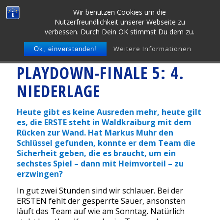
Wir benutzen Cookies um die
Nutzerfreundlichkeit unserer Webseite zu
verbessen. Durch Dein OK stimmst Du dem zu.
Weitere Informationen
Ok, einverstanden!
PLAYDOWN-FINALE 5: 4.
NIEDERLAGE
Heute gibt es keine Ausreden mehr, heute gilt
es, die ERSTE steht in Waldkraiburg mit dem
Rücken zur Wand. Hat Markus Muhr den
Schlüssel gefunden, konnte er dem Team die
Sicherheit geben, die es braucht, um ein
sechstes Spiel – dann mit Heimvorteil – zu
erzwingen?
In gut zwei Stunden sind wir schlauer. Bei der
ERSTEN fehlt der gesperrte Sauer, ansonsten
läuft das Team auf wie am Sonntag. Natürlich