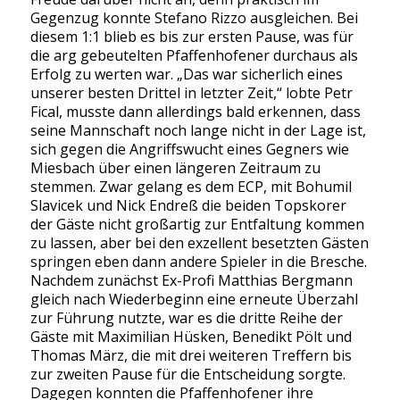
Gegenzug konnte Stefano Rizzo ausgleichen. Bei
diesem 1:1 blieb es bis zur ersten Pause, was für
die arg gebeutelten Pfaffenhofener durchaus als
Erfolg zu werten war. „Das war sicherlich eines
unserer besten Drittel in letzter Zeit,“ lobte Petr
Fical, musste dann allerdings bald erkennen, dass
seine Mannschaft noch lange nicht in der Lage ist,
sich gegen die Angriffswucht eines Gegners wie
Miesbach über einen längeren Zeitraum zu
stemmen. Zwar gelang es dem ECP, mit Bohumil
Slavicek und Nick Endreß die beiden Topskorer
der Gäste nicht großartig zur Entfaltung kommen
zu lassen, aber bei den exzellent besetzten Gästen
springen eben dann andere Spieler in die Bresche.
Nachdem zunächst Ex-Profi Matthias Bergmann
gleich nach Wiederbeginn eine erneute Überzahl
zur Führung nutzte, war es die dritte Reihe der
Gäste mit Maximilian Hüsken, Benedikt Pölt und
Thomas März, die mit drei weiteren Treffern bis
zur zweiten Pause für die Entscheidung sorgte.
Dagegen konnten die Pfaffenhofener ihre