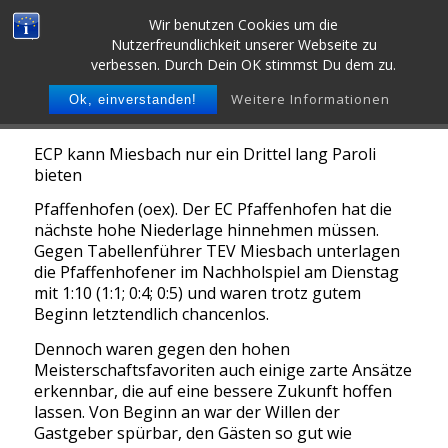
Wir benutzen Cookies um die
Nutzerfreundlichkeit unserer Webseite zu
verbessen. Durch Dein OK stimmst Du dem zu.
Weitere Informationen
Ok, einverstanden!
ECP kann Miesbach nur ein Drittel lang Paroli
bieten
Pfaffenhofen (oex). Der EC Pfaffenhofen hat die
nächste hohe Niederlage hinnehmen müssen.
Gegen Tabellenführer TEV Miesbach unterlagen
die Pfaffenhofener im Nachholspiel am Dienstag
mit 1:10 (1:1; 0:4; 0:5) und waren trotz gutem
Beginn letztendlich chancenlos.
Dennoch waren gegen den hohen
Meisterschaftsfavoriten auch einige zarte Ansätze
erkennbar, die auf eine bessere Zukunft hoffen
lassen. Von Beginn an war der Willen der
Gastgeber spürbar, den Gästen so gut wie