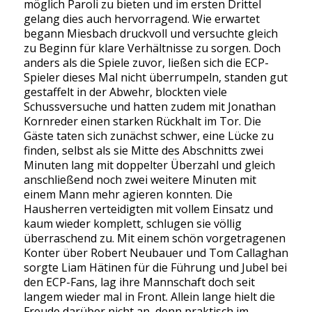
möglich Paroli zu bieten und im ersten Drittel
gelang dies auch hervorragend. Wie erwartet
begann Miesbach druckvoll und versuchte gleich
zu Beginn für klare Verhältnisse zu sorgen. Doch
anders als die Spiele zuvor, ließen sich die ECP-
Spieler dieses Mal nicht überrumpeln, standen gut
gestaffelt in der Abwehr, blockten viele
Schussversuche und hatten zudem mit Jonathan
Kornreder einen starken Rückhalt im Tor. Die
Gäste taten sich zunächst schwer, eine Lücke zu
finden, selbst als sie Mitte des Abschnitts zwei
Minuten lang mit doppelter Überzahl und gleich
anschließend noch zwei weitere Minuten mit
einem Mann mehr agieren konnten. Die
Hausherren verteidigten mit vollem Einsatz und
kaum wieder komplett, schlugen sie völlig
überraschend zu. Mit einem schön vorgetragenen
Konter über Robert Neubauer und Tom Callaghan
sorgte Liam Hätinen für die Führung und Jubel bei
den ECP-Fans, lag ihre Mannschaft doch seit
langem wieder mal in Front. Allein lange hielt die
Freude darüber nicht an, denn praktisch im