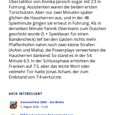
Überzahltor von Annika Jarosch sogar mit 2:3 in
Führung. Assistenten waren die beiden ersten
Torschützen. Aber nur zwei Minuten später
glichen die Hausherren aus, und in der 48.
Spielminute gingen sie erneut in Führung. Als in
derselben Minute Yannik Obermann zum Duschen
geschickt wurde (5 + Spieldauer für einen
Bandencheck) lief bei den Gästen nichts mehr.
Pfaffenhofen nahm noch zwei kleine Strafen
(AcAim und Malta), die Powerplays verwerteten die
Hausherren dankend. So stand es in der 54.
Minute 6:3. In der Schlussphase erhöhten die
Franken auf 7:3, aber das letzte Wort oder
vielmehr Tor hatte Jonas Acham, der zum
Endstand von 7:4 verkürzte.
AUCH INTERESSANT
Sommerfest 2026 – die Bilder
2. August 2026 - 12:50
ECP baut soziales Engagement aus