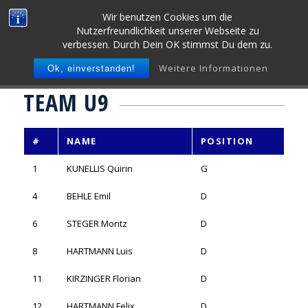
Wir benutzen Cookies um die
Nutzerfreundlichkeit unserer Webseite zu
verbessen. Durch Dein OK stimmst Du dem zu.
Weitere Informationen
Ok, einverstanden!
TEAM U9
#
NAME
POSITION
1
KUNELLIS Quirin
G
4
BEHLE Emil
D
6
STEGER Moritz
D
8
HARTMANN Luis
D
11
KIRZINGER Florian
D
12
HARTMANN Felix
D