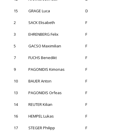
15
GRAGE Luca
D
2
SACK Elisabeth
F
3
EHRENBERG Felix
F
5
GACSO Maximilian
F
7
FUCHS Benedikt
F
9
PAGONIDIS Kimonas
F
10
BAUER Anton
F
13
PAGONIDIS Orfeas
F
14
REUTER Kilian
F
16
HEMPEL Lukas
F
17
STEGER Philipp
F