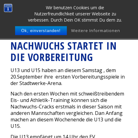
Wir benutzen Cookies um die
Nutzerfreundlichkeit unserer Webseite zu
verbessen. Durch Dein OK stimmst Du dem zu.
Weitere Informationen
Ok, einverstanden!
NACHWUCHS STARTET IN
DIE VORBEREITUNG
U13 und U15 haben an diesem Samstag , dem
20.September ihre ersten Vorbereitungsspiele in
der Stadtwerke-Arena.
Nach den ersten Wochen mit schweißtreibendem
Eis- und Athletik-Training können sich die
Nachwuchs-Cracks erstmals in dieser Saison mit
anderen Mannschaften vergleichen. Dan Anfang
machen an diesem Wochenende die U13 und die
U15.
Die U13 empfängt um 14 Uhr den EV