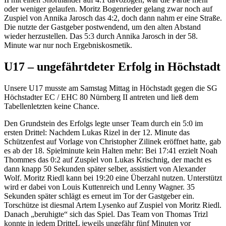
oder weniger gelaufen. Moritz Bogenrieder gelang zwar noch auf
Zuspiel von Annika Jarosch das 4:2, doch dann nahm er eine Straße.
Die nutzte der Gastgeber postwendend, um den alten Abstand
wieder herzustellen. Das 5:3 durch Annika Jarosch in der 58.
Minute war nur noch Ergebniskosmetik.
U17 – ungefährtdeter Erfolg in Höchstadt
Unsere U17 musste am Samstag Mittag in Höchstadt gegen die SG
Höchstadter EC / EHC 80 Nürnberg II antreten und ließ dem
Tabellenletzten keine Chance.
Den Grundstein des Erfolgs legte unser Team durch ein 5:0 im
ersten Drittel: Nachdem Lukas Rizel in der 12. Minute das
Schützenfest auf Vorlage von Christopher Zilinek eröffnet hatte, gab
es ab der 18. Spielminute kein Halten mehr: Bei 17:41 erzielt Noah
Thommes das 0:2 auf Zuspiel von Lukas Krischnig, der macht es
dann knapp 50 Sekunden später selber, assistiert von Alexander
Wolf. Moritz Riedl kann bei 19:20 eine Überzahl nutzen. Unterstützt
wird er dabei von Louis Kuttenreich und Lenny Wagner. 35
Sekunden später schlägt es erneut im Tor der Gastgeber ein.
Torschütze ist diesmal Artem Lysenko auf Zuspiel von Moritz Riedl.
Danach „beruhigte“ sich das Spiel. Das Team von Thomas Trizl
konnte in jedem DritteL jeweils ungefähr fünf Minuten vor