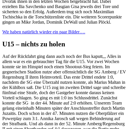
Dvořák ihnen in den letzten Wochen beigebracht hat. Dabei
erzielten Ilia Savchenko und Basgian Gisa jeweils drei Tore und
sicherten so den Erfolg. Außerdem trug sich noch Maximilian
Tschischka in die Torschützenliste ein. Die weiteren Scorerpunkte
gingen an Mike Jordan, Dominik DeWall und Julian Plöckl.
Wir haben natürlich wieder ein paar Bilder….
U15 – nichts zu holen
Auf der Rückfahrt ging dann auch noch der Bus kaputt,,, Alles in
allem war es ein gebrauchter Tag für die U15. Vor zwei Wochen
konnte sie im Hinspiel noch einen Shootout-Sieg feiern. Im
gegnerischen Stadion nutze aber offensichtlich die SG Amberg / EV
Regensburg II ihren Heimvorteil. Das erste Drittel endete 1:0,
nachdem die SG eine Überzahl nutzen konnte, als Marius Maltan in
der Kühlbox saß. Die U15 zog im zweiten Drittel sage und schreibe
fünfmal eine Strafe, doch der Gastgeber konnte daraus keinen
Vorteil schlagen. So ging es mit 1:0 ins Schlussdrittel. Zunächst
konnte die SG in der 44. Minute auf 2:0 erhöhen. Unserem Team
gelang eineinhalb Minuten später der Anschlusstreffer durch Martin
Juzaitis. Doch schon in der 47. Minuten nutzen die Oberpfälzer ein
Powerplay zum 3:1. Annika Jarosch saß wegen Behinderung auf
der Strafbank. Und als dann in der 52. Minute Amberg/Regensburg
II mit einen Shorthander auf 4:1 davozogen, war die Partie mehr