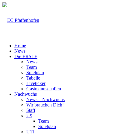
Home
News
Die ERSTE
News
Team
Spielplan
Tabelle
Liveticker
Gastmannschaften
Nachwuchs
News – Nachwuchs
Wir brauchen Dich!
Staff
U9
Team
Spielplan
U11