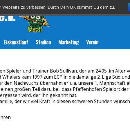
er Webseite zu verbessen. Durch Dein OK stimmst Du dem zu.
Eiskunstlauf
Stadion
Marketing
Verein
n Spieler und Trainer Bob Sullivan, der am 24.05. im Alter
d Whalers kam 1997 zum ECP in die damalige 2. Liga Süd und
für den Nachwuchs übernahm er u.a. unsere 1. Mannschaft al
inen großen Teil dazu bei, dass Pfaffenhofen Spielort der
vergessen wird, der ihn gekannt hat.
Familie, der wir viel Kraft in diesen schweren Stunden wünsch
hren.