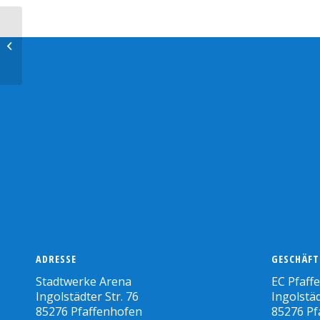
Chris Heid wird
Cheftrainer des EC
Pfaffenhofen
ADRESSE
GESCHÄFT
Stadtwerke Arena
EC Pfaff
Ingolstädter Str. 76
Ingolstäd
85276 Pfaffenhofen
85276 Pf