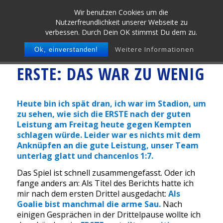
Wir benutzen Cookies um die
Nutzerfreundlichkeit unserer Webseite zu
verbessen. Durch Dein OK stimmst Du dem zu.
Weitere Informationen
Ok, einverstanden!
ERSTE: DAS WAR ZU WENIG
Heute bin ich spät dran, ich war im Stadion, um
zu sehen, wie sich die ERSTE nach der guten
Leistung am Freitag heute gegen Kempten
schlagen würde. Leider war es nichts mit dem
Anknüpfen an die gute Leistung, unser Team
unterlag glatt und chancenlos 1:7.
Das Spiel ist schnell zusammengefasst. Oder ich
fange anders an: Als Titel des Berichts hatte ich
mir nach dem ersten Drittel ausgedacht:
Als
Goalie bist manchmal die arme Sau.
Nach
einigen Gesprächen in der Drittelpause wollte ich