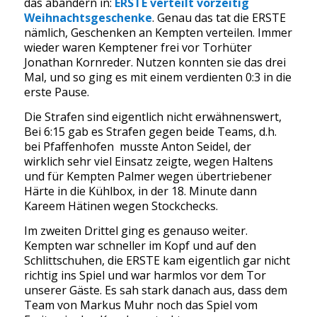
das abändern in:
ERSTE verteilt vorzeitig
Weihnachtsgeschenke
. Genau das tat die ERSTE
nämlich, Geschenken an Kempten verteilen. Immer
wieder waren Kemptener frei vor Torhüter
Jonathan Kornreder. Nutzen konnten sie das drei
Mal, und so ging es mit einem verdienten 0:3 in die
erste Pause.
Die Strafen sind eigentlich nicht erwähnenswert,
Bei 6:15 gab es Strafen gegen beide Teams, d.h.
bei Pfaffenhofen
musste Anton Seidel, der
wirklich sehr viel Einsatz zeigte, wegen Haltens
und für Kempten Palmer wegen übertriebener
Härte in die Kühlbox, in der 18. Minute dann
Kareem Hätinen wegen Stockchecks.
Im zweiten Drittel ging es genauso weiter.
Kempten war schneller im Kopf und auf den
Schlittschuhen, die ERSTE kam eigentlich gar nicht
richtig ins Spiel und war harmlos vor dem Tor
unserer Gäste. Es sah stark danach aus, dass dem
Team von Markus Muhr noch das Spiel vom