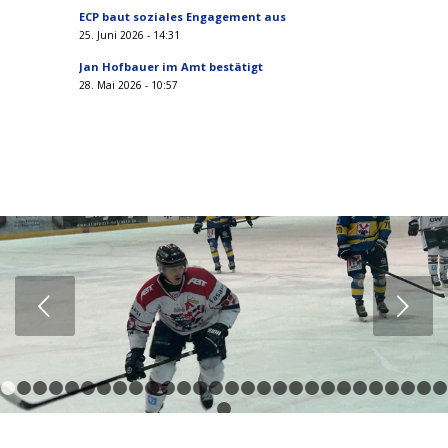
ECP baut soziales Engagement aus
25. Juni 2026 - 14:31
Jan Hofbauer im Amt bestätigt
28. Mai 2026 - 10:57
Weiter
1
2
3
4
5
6
7
8
9
10
11
12
13
14
15
16
17
18
19
20
21
29