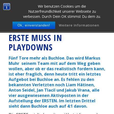
Wir benutzen Cookies um die
Nutzerfreundlichkeit unserer Webseite zu
verbessen. Durch Dein OK stimmst Du dem zu.
Weitere Informationen
Ok, einverstanden!
ERSTE MUSS IN
PLAYDOWNS
Fünf Tore mehr als Buchloe. Das wird Markus
Muhr seinem Team mit auf dem Weg geben
wollen, aber ob er das realistisch fordern kann,
ist eher fraglich, denn heute tritt ein letztes
Aufgebot bei Buchloe an. Es fehlen zu den
bekannten Verletzten noch Liam Hätinen,
Anton Seidel, Jan Tlacil und Jakub Vrana, alle
vier ausgewiesenen Aktivposten in der
Aufstellung der ERSTEN. Im letzten Drittel
sieht dann Buchloe auch auf 4:1 davon.