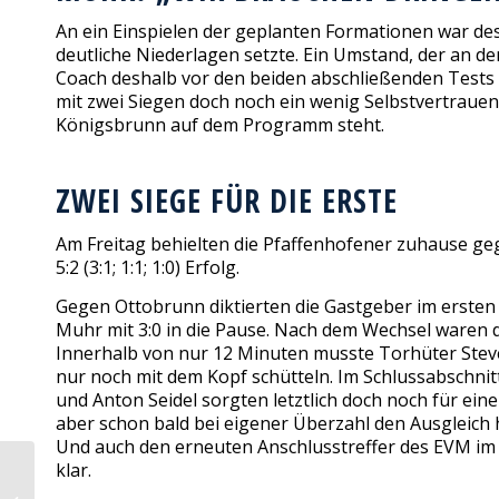
An ein Einspielen der geplanten Formationen war des
deutliche Niederlagen setzte. Ein Umstand, der an de
Coach deshalb vor den beiden abschließenden Tests
mit zwei Siegen doch noch ein wenig Selbstvertraue
Königsbrunn auf dem Programm steht.
ZWEI SIEGE FÜR DIE ERSTE
Am Freitag behielten die Pfaffenhofener zuhause geg
5:2 (3:1; 1:1; 1:0) Erfolg.
Gegen Ottobrunn diktierten die Gastgeber im ersten
Muhr mit 3:0 in die Pause. Nach dem Wechsel waren d
Innerhalb von nur 12 Minuten musste Torhüter Steven
nur noch mit dem Kopf schütteln. Im Schlussabschnit
und Anton Seidel sorgten letztlich doch noch für ei
aber schon bald bei eigener Überzahl den Ausgleich
Und auch den erneuten Anschlusstreffer des EVM im M
klar.
Eislaufkurse