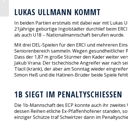
ausgebucht
LUKAS ULLMANN KOMMT
In beiden Partien erstmals mit dabei war mit Lukas 
21jährige gebürtige Ingolstädter durchlief beim ERC
als auch U18 – Nationalmannschaft berufen wurde.
Mit drei DEL-Spielen für den ERCI und mehreren Eins
Seniorenbereich sammeln. Wegen gesundheitlicher Pr
Dass der 1,87 m große Stürmer den Kader weiter vers
Jakub Vrana. Der tschechische Angreifer war nach se
Tlacil (krank), der aber am Sonntag wieder eingreif
Simon Heß und die Hätinen-Brüder beide Spiele fehlt
1B SIEGT IM PENALTYSCHIESSEN
Die 1b-Mannschaft des ECP konnte auch ihr zweites V
dessen Reihen etliche Ex-Pfaffenhofener standen, sor
einziger Schütze traf Schwirtzer dann im Penaltysch