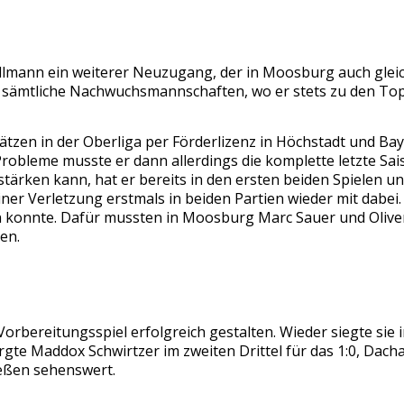
Ullmann ein weiterer Neuzugang, der in Moosburg auch glei
I sämtliche Nachwuchsmannschaften, wo er stets zu den Tops
ätzen in der Oberliga per Förderlizenz in Höchstadt und Ba
obleme musste er dann allerdings die komplette letzte Sais
tärken kann, hat er bereits in den ersten beiden Spielen un
iner Verletzung erstmals in beiden Partien wieder mit dabe
en konnte. Dafür mussten in Moosburg Marc Sauer und Oliver
en.
orbereitungsspiel erfolgreich gestalten. Wieder siegte sie
gte Maddox Schwirtzer im zweiten Drittel für das 1:0, Dach
ießen sehenswert.