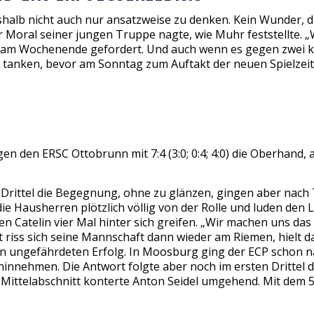
halb nicht auch nur ansatzweise zu denken. Kein Wunder, da
r Moral seiner jungen Truppe nagte, wie Muhr feststellte. „
 am Wochenende gefordert. Und auch wenn es gegen zwei k
n tanken, bevor am Sonntag zum Auftakt der neuen Spielzeit
en den ERSC Ottobrunn mit 7:4 (3:0; 0:4; 4:0) die Oberhan
 Drittel die Begegnung, ohne zu glänzen, gingen aber nach
ie Hausherren plötzlich völlig von der Rolle und luden den 
 Catelin vier Mal hinter sich greifen. „Wir machen uns das
t riss sich seine Mannschaft dann wieder am Riemen, hielt d
nen ungefährdeten Erfolg. In Moosburg ging der ECP schon n
 hinnehmen. Die Antwort folgte aber noch im ersten Drittel
ittelabschnitt konterte Anton Seidel umgehend. Mit dem 5:2