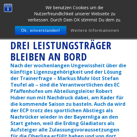
Wir benutzen Cookies um die
Nutzerfreundlichkeit unserer Webseite zu
verbessen. Durch Dein OK stimmst Du dem zu.
Weitere Informationen
Ok, einverstanden!
DREI LEISTUNGSTRÄGER
BLEIBEN AN BORD
Nach der wochenlangen Ungewissheit über die
künftige Ligenzugehörigkeit und der Lösung
der Trainerfrage – Markus Muhr löst Stefan
Teufel ab – sind die Verantwortlichen des EC
Pfaffenhofen um Abteilungsleiter Robert
Huber nun mit Nachdruck dabei, am Kader für
die kommende Saison zu basteln. Auch da wird
der ECP trotz des sportlichen Abstiegs als
Nachrücker wieder in der Bayernliga an den
Start gehen, weil die Erding Gladiators als
Aufsteiger alle Zulassungsvoraussetzungen
für die Oberliga erfüllt haben und von dort