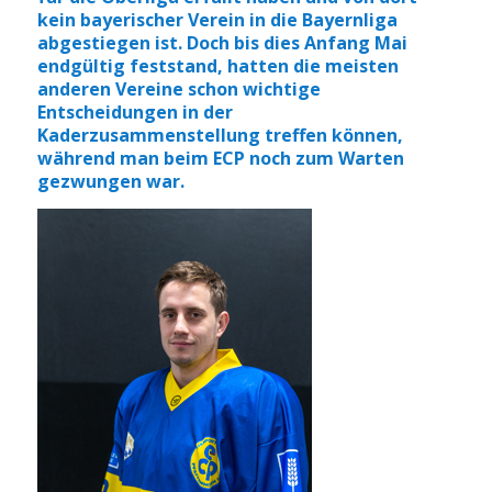
kein bayerischer Verein in die Bayernliga
abgestiegen ist. Doch bis dies Anfang Mai
endgültig feststand, hatten die meisten
anderen Vereine schon wichtige
Entscheidungen in der
Kaderzusammenstellung treffen können,
während man beim ECP noch zum Warten
gezwungen war.