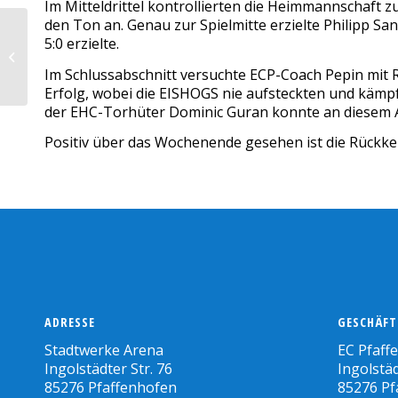
Im Mitteldrittel kontrollierten die Heimmannschaft 
den Ton an. Genau zur Spielmitte erzielte Philipp Sa
5:0 erzielte.
Deutliche Niederlage gegen die
Mammuts
Im Schlussabschnitt versuchte ECP-Coach Pepin mit
Erfolg, wobei die EISHOGS nie aufsteckten und kämp
der EHC-Torhüter Dominic Guran konnte an diesem A
Positiv über das Wochenende gesehen ist die Rückke
ADRESSE
GESCHÄFT
Stadtwerke Arena
EC Pfaff
Ingolstädter Str. 76
Ingolstäd
85276 Pfaffenhofen
85276 Pf