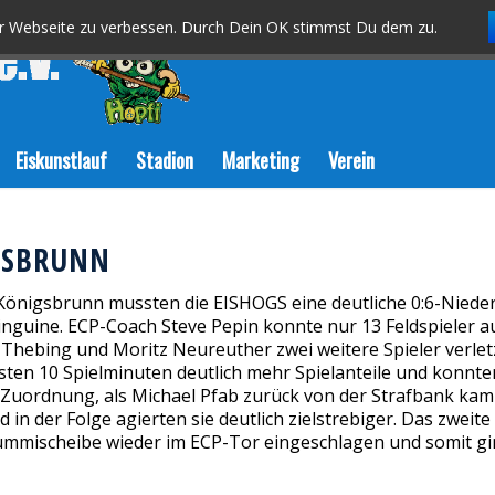
er Webseite zu verbessen. Durch Dein OK stimmst Du dem zu.
Eiskunstlauf
Stadion
Marketing
Verein
IGSBRUNN
nigsbrunn mussten die EISHOGS eine deutliche 0:6-Nieder
 Pinguine. ECP-Coach Steve Pepin konnte nur 13 Feldspieler 
 Thebing und Moritz Neureuther zwei weitere Spieler verle
rsten 10 Spielminuten deutlich mehr Spielanteile und konnt
 Zuordnung, als Michael Pfab zurück von der Strafbank kam 
in der Folge agierten sie deutlich zielstrebiger. Das zweit
gummischeibe wieder im ECP-Tor eingeschlagen und somit gi