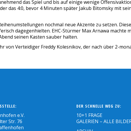
zunehmend das Spiel und bis auf einige wenige Offensivakti
nder das 4:0, bevor 4 Minuten später Jakub Bitomsky mit sei
 Reihenumstellungen nochmal neue Akzente zu setzen. Die
ferisch dagegenhielten. EHC-Stürmer Max Arnawa machte mit
bend seinen Kasten sauber halten.
hr von Verteidiger Freddy Kolesnikov, der nach über 2-mona
SSTELLE:
DER SCHNELLE WEG ZU:
enhofen e.V.
10+1 FRAGE
ter Str. 76
GALERIEN – ALLE BILDE
affenhofen