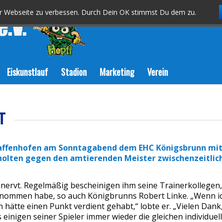
er Webseite zu verbessen. Durch Dein OK stimmst Du dem zu.
Eiskunstlauf
Stadion
Marketing
Verein
T
affenhofen am Sonntagabend dem EHC Königsbrunn mit 5:7
holten gegen den amtierenden Meister zwischenzeitlic
 nervt. Regelmäßig bescheinigen ihm seine Trainerkollegen,
nommen habe, so auch Königbrunns Robert Linke. „Wenn ich
 hätte einen Punkt verdient gehabt,“ lobte er. „Vielen Dank
s einigen seiner Spieler immer wieder die gleichen individue