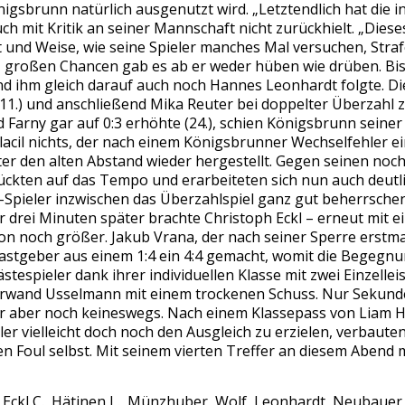
gsbrunn natürlich ausgenutzt wird. „Letztendlich hat die ind
uch mit Kritik an seiner Mannschaft nicht zurückhielt. „Dies
t und Weise, wie seine Spieler manches Mal versuchen, Straf
 großen Chancen gab es ab er weder hüben wie drüben. Bis z
ihm gleich darauf auch noch Hannes Leonhardt folgte. Dies
1.) und anschließend Mika Reuter bei doppelter Überzahl z
Farny gar auf 0:3 erhöhte (24.), schien Königsbrunn seiner 
lacil nichts, der nach einem Königsbrunner Wechselfehler ei
er den alten Abstand wieder hergestellt. Gegen seinen no
ückten auf das Tempo und erarbeiteten sich nun auch deutlic
P-Spieler inzwischen das Überzahlspiel ganz gut beherrschen,
nur drei Minuten später brachte Christoph Eckl – erneut mit
on noch größer. Jakub Vrana, der nach seiner Sperre erstmal
Gastgeber aus einem 1:4 ein 4:4 gemacht, womit die Begegnu
ästespieler dank ihrer individuellen Klasse mit zwei Einzell
berwand Usselmann mit einem trockenen Schuss. Nur Sekunde
ler aber noch keineswegs. Nach einem Klassepass von Liam H
eler vielleicht doch noch den Ausgleich zu erzielen, verbaute
 Foul selbst. Mit seinem vierten Treffer an diesem Abend m
kl C., Hätinen L., Münzhuber, Wolf, Leonhardt, Neubauer, G