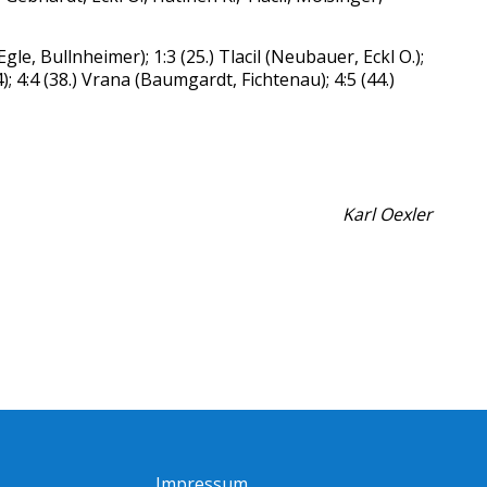
gle, Bullnheimer); 1:3 (25.) Tlacil (Neubauer, Eckl O.);
:4); 4:4 (38.) Vrana (Baumgardt, Fichtenau); 4:5 (44.)
Karl Oexler
Impressum