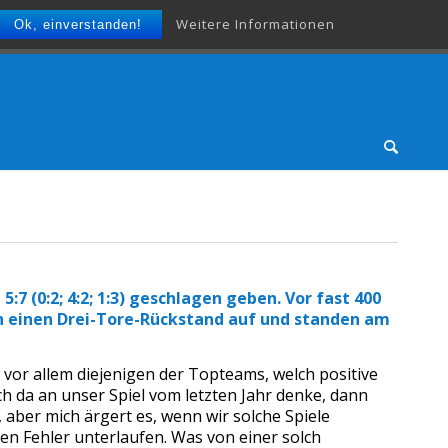
Weitere Informationen
Ok, einverstanden!
 (0:2; 4:2; 1:3) geschlagen geben. Vor fast 400
h einen Drei-Tore-Rückstand auf und standen am
 vor allem diejenigen der Topteams, welch positive
 da an unser Spiel vom letzten Jahr denke, dann
, aber mich ärgert es, wenn wir solche Spiele
llen Fehler unterlaufen. Was von einer solch