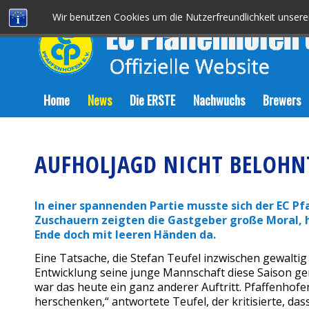
Wir benutzen Cookies um die Nutzerfreundlichkeit unser
Home
News
Die ERSTE
Nachwuchs
Brewers
AUFHOLJAGD NICHT BELOHN
In einer spannenden Partie musste sich der EC Pf
Zuschauern zeigten die Gastgeber große Moral, 
Ende doch mit leeren Händen da.
Eine Tatsache, die Stefan Teufel inzwischen gewaltig
Entwicklung seine junge Mannschaft diese Saison ge
war das heute ein ganz anderer Auftritt. Pfaffenhofen
herschenken,“ antwortete Teufel, der kritisierte, das