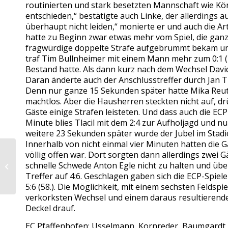
routinierten und stark besetzten Mannschaft wie Köni
entschieden,“ bestätigte auch Linke, der allerdings a
überhaupt nicht leiden,“ monierte er und auch die Ar
hatte zu Beginn zwar etwas mehr vom Spiel, die ganz
fragwürdige doppelte Strafe aufgebrummt bekam und 
traf Tim Bullnheimer mit einem Mann mehr zum 0:1 (1
Bestand hatte. Als dann kurz nach dem Wechsel David 
Daran änderte auch der Anschlusstreffer durch Jan T
Denn nur ganze 15 Sekunden später hatte Mika Reut
machtlos. Aber die Hausherren steckten nicht auf, dr
Gäste einige Strafen leisteten. Und dass auch die EC
Minute blies Tlacil mit dem 2:4 zur Aufholjagd und 
weitere 23 Sekunden später wurde der Jubel im Stadi
Innerhalb von nicht einmal vier Minuten hatten die 
völlig offen war. Dort sorgten dann allerdings zwei G
Auswärtssieg in
schnelle Schwede Anton Egle nicht zu halten und ü
Dingolfing
Treffer auf 4:6. Geschlagen gaben sich die ECP-Spie
5:6 (58.). Die Möglichkeit, mit einem sechsten Feldspi
verkorksten Wechsel und einem daraus resultierenden
Deckel drauf.
EC Pfaffenhofen: Usselmann, Kornreder, Baumgardt, Ec