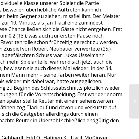
ividuelle Klasse unserer Spieler die Partie
es bisweilen überhebliche Auftreten kann ich
en beim Gegner zu ziehen, missfiel ihm. Der Meister
ur 10. Minute, als Jan Tlacil eine zumindest
e Chance ließen sich die Gäste nicht entgehen. Erst
um 0:2 (13.), was auch zur ersten Pause noch
Favoritenrolle schon frühzeitig gerecht zu werden.
n Zuspiel von Robert Neubauer verwertete (25.).
ch abgefälschten Schuss war Lukas Usselmann
h mehr Spielanteile, während sich jetzt auch die
 bewiesen sie auch dieses Mal wieder. In der 34.
 einem Mann mehr – seine Farben weiter heran. Nur
s wieder mit dabei war, hatte ausgeglichen.
ng zu Beginn des Schlussabschnitts plötzlich wieder
eistungen für die Vorentscheidung. Erst war der enorm
n später stellte Reuter mit einem sehenswerten
ätinen zog Tlacil auf und davon und verkürzte auf
n sich die Gastgeber allerdings durch einen
achte Reuter in Überzahl schließlich endgültig den
ebhardt, Eckl O., Hätinen K., Tlacil, Mößinger,