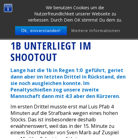
Wir benutzen Cookies um die
Nutzerfreundlichkeit unserer Webseite zu
verbessen. Durch Dein OK stimmst Du dem zu.
Weitere Informationen
Ok, einverstanden!
1B UNTERLIEGT IM
SHOOTOUT
Lange hat die 1b in Regen 1:0 geführt, geriet
dann aber im letzten Drittel in Rückstand, den
sie noch ausgleichen konnte. Im
Penaltyschießen zog unsere zweite
Mannschaft dann mit 4:3 aber den Kürzeren.
Im ersten Drittel musste erst mal Luis Pfab 4
Minuten auf die Strafbank wegen eines hohen
Stocks. Das ist insbesondere deshalb
erwähnenswert, weil das in der 15. Minute zu
einem Shorthander von Sven Marb auf Zuspiel