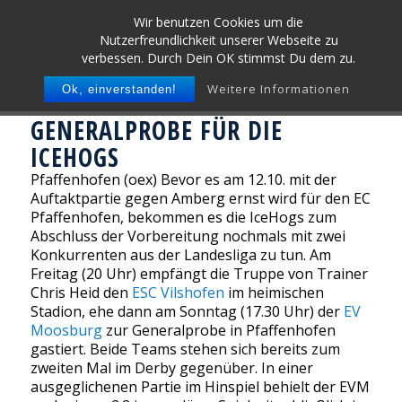
Wir benutzen Cookies um die
Nutzerfreundlichkeit unserer Webseite zu
verbessen. Durch Dein OK stimmst Du dem zu.
Weitere Informationen
Ok, einverstanden!
GENERALPROBE FÜR DIE
ICEHOGS
Pfaffenhofen (oex) Bevor es am 12.10. mit der
Auftaktpartie gegen Amberg ernst wird für den EC
Pfaffenhofen, bekommen es die IceHogs zum
Abschluss der Vorbereitung nochmals mit zwei
Konkurrenten aus der Landesliga zu tun. Am
Freitag (20 Uhr) empfängt die Truppe von Trainer
Chris Heid den
ESC Vilshofen
im heimischen
Stadion, ehe dann am Sonntag (17.30 Uhr) der
EV
Moosburg
zur Generalprobe in Pfaffenhofen
gastiert. Beide Teams stehen sich bereits zum
zweiten Mal im Derby gegenüber. In einer
ausgeglichenen Partie im Hinspiel behielt der EVM