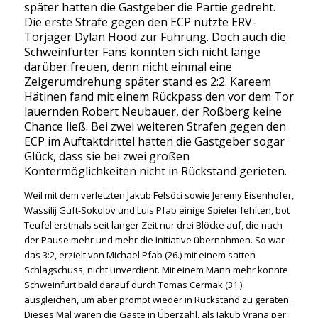
später hatten die Gastgeber die Partie gedreht.
Die erste Strafe gegen den ECP nutzte ERV-
Torjäger Dylan Hood zur Führung. Doch auch die
Schweinfurter Fans konnten sich nicht lange
darüber freuen, denn nicht einmal eine
Zeigerumdrehung später stand es 2:2. Kareem
Hätinen fand mit einem Rückpass den vor dem Tor
lauernden Robert Neubauer, der Roßberg keine
Chance ließ. Bei zwei weiteren Strafen gegen den
ECP im Auftaktdrittel hatten die Gastgeber sogar
Glück, dass sie bei zwei großen
Kontermöglichkeiten nicht in Rückstand gerieten.
Weil mit dem verletzten Jakub Felsöci sowie Jeremy Eisenhofer,
Wassilij Guft-Sokolov und Luis Pfab einige Spieler fehlten, bot
Teufel erstmals seit langer Zeit nur drei Blöcke auf, die nach
der Pause mehr und mehr die Initiative übernahmen. So war
das 3:2, erzielt von Michael Pfab (26.) mit einem satten
Schlagschuss, nicht unverdient. Mit einem Mann mehr konnte
Schweinfurt bald darauf durch Tomas Cermak (31.)
ausgleichen, um aber prompt wieder in Rückstand zu geraten.
Dieses Mal waren die Gäste in Überzahl, als Jakub Vrana per