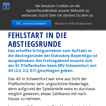
Wir benutzen Cookies um die
Nutzerfreundlichkeit unserer Webseite zu
verbessen. Durch Dein OK stimmst Du dem zu.
Weitere Informationen
Ok, einverstanden!
FEHLSTART IN DIE
ABSTIEGSRUNDE
Das erhoffte Erfolgserlebnis zum Auftakt in
die Abstiegsrunde der Eishockey-Bayernliga ist
ausgeblieben: Am Freitagabend musste sich
der EC Pfaffenhofen beim ERV Schweinfurt mit
4:5 (2:2; 2:2; 0:1) geschlagen geben.
Das 4:5 in Schweinfurt war eine aus Sicht der
Pfaffenhofener sehr unglückliche Niederlage,
denn aufgrund der Spielanteile wäre es durchaus
möglich gewesen, etwas Zählbares mit nach
Hause zu nehmen.