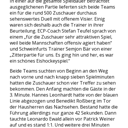
In einer auf die gesamte Spieldauer betrachtet
ausgeglichenen Partie lieferten sich beide Teams
ein für die rund 500 Zuschauer durchaus
sehenswertes Duell mit offenem Visier. Einig
waren sich deshalb auch die Trainer in ihrer
Beurteilung. ECP-Coach Stefan Teufel sprach von
einem „für die Zuschauer sehr attraktiven Spiel,
weil beide Mannschaften offensiv agiert haben“
und Schweinfurts Trainer Semjon Bär von einer
„Zitterpartie für uns. Es ging hin und her, es war
ein schönes Eishockeyspiel.“
Beide Teams suchten von Beginn an den Weg
nach vorne und nach knapp sieben Spielminuten
hatten die Zuschauer schon vier Treffer zu sehen
bekommen. Den Anfang machten die Gäste in der
3. Minute. Hannes Leonhardt hatte von der blauen
Linie abgezogen und Benedikt Roßberg im Tor
der Hausherren das Nachsehen. Bestand hatte die
Führung allerdings nur ganze 42 Sekunden. Dann
tauchte Leonardo Ewald allein vor Patrick Weiner
auf und es stand 1:1. Und weitere drei Minuten