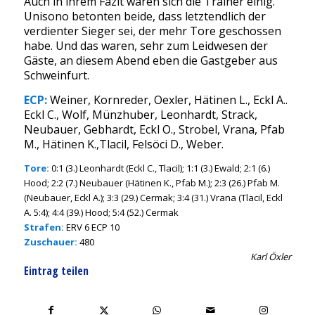
Auch in ihrem Fazit waren sich die Trainer einig.
Unisono betonten beide, dass letztendlich der
verdienter Sieger sei, der mehr Tore geschossen
habe. Und das waren, sehr zum Leidwesen der
Gäste, an diesem Abend eben die Gastgeber aus
Schweinfurt.
ECP:
Weiner, Kornreder, Oexler, Hätinen L., Eckl A..
Eckl C., Wolf, Münzhuber, Leonhardt, Strack,
Neubauer, Gebhardt, Eckl O., Strobel, Vrana, Pfab
M., Hätinen K.,Tlacil, Felsöci D., Weber.
Tore:
0:1 (3.) Leonhardt (Eckl C., Tlacil); 1:1 (3.) Ewald; 2:1 (6.)
Hood; 2:2 (7.) Neubauer (Hätinen K., Pfab M.); 2:3 (26.) Pfab M.
(Neubauer, Eckl A.); 3:3 (29.) Cermak; 3:4 (31.) Vrana (Tlacil, Eckl
A. 5:4); 4:4 (39.) Hood; 5:4 (52.) Cermak
Strafen:
ERV 6 ECP 10
Zuschauer:
480
Karl Öxler
Eintrag teilen