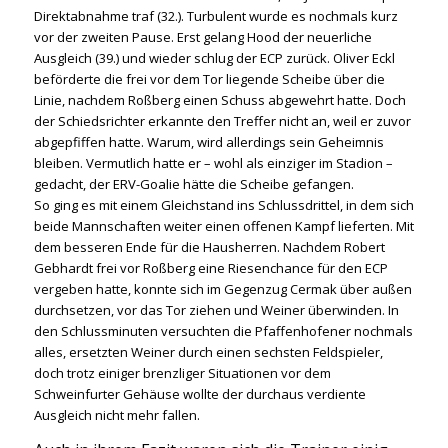
Direktabnahme traf (32.). Turbulent wurde es nochmals kurz
vor der zweiten Pause. Erst gelang Hood der neuerliche
Ausgleich (39.) und wieder schlug der ECP zurück. Oliver Eckl
beförderte die frei vor dem Tor liegende Scheibe über die
Linie, nachdem Roßberg einen Schuss abgewehrt hatte. Doch
der Schiedsrichter erkannte den Treffer nicht an, weil er zuvor
abgepfiffen hatte. Warum, wird allerdings sein Geheimnis
bleiben. Vermutlich hatte er – wohl als einziger im Stadion –
gedacht, der ERV-Goalie hätte die Scheibe gefangen.
So ging es mit einem Gleichstand ins Schlussdrittel, in dem sich
beide Mannschaften weiter einen offenen Kampf lieferten. Mit
dem besseren Ende für die Hausherren. Nachdem Robert
Gebhardt frei vor Roßberg eine Riesenchance für den ECP
vergeben hatte, konnte sich im Gegenzug Cermak über außen
durchsetzen, vor das Tor ziehen und Weiner überwinden. In
den Schlussminuten versuchten die Pfaffenhofener nochmals
alles, ersetzten Weiner durch einen sechsten Feldspieler,
doch trotz einiger brenzliger Situationen vor dem
Schweinfurter Gehäuse wollte der durchaus verdiente
Ausgleich nicht mehr fallen.