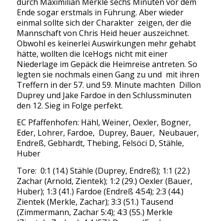
durch Maximilian Merkle sechs Minuten vor dem
Ende sogar erstmals in Führung. Aber wieder
einmal sollte sich der Charakter zeigen, der die
Mannschaft von Chris Heid heuer auszeichnet.
Obwohl es keinerlei Auswirkungen mehr gehabt
hätte, wollten die IceHogs nicht mit einer
Niederlage im Gepäck die Heimreise antreten. So
legten sie nochmals einen Gang zu und mit ihren
Treffern in der 57. und 59. Minute machten Dillon
Duprey und Jake Fardoe in den Schlussminuten
den 12. Sieg in Folge perfekt.
EC Pfaffenhofen: Hähl, Weiner, Oexler, Bogner,
Eder, Lohrer, Fardoe, Duprey, Bauer, Neubauer,
Endreß, Gebhardt, Thebing, Felsöci D, Stähle,
Huber
Tore: 0:1 (14.) Stähle (Duprey, Endreß); 1:1 (22.)
Zachar (Arnold, Zientek); 1:2 (29.) Oexler (Bauer,
Huber); 1:3 (41.) Fardoe (Endreß 4:54); 2:3 (44.)
Zientek (Merkle, Zachar); 3:3 (51.) Tausend
(Zimmermann, Zachar 5:4); 4:3 (55.) Merkle