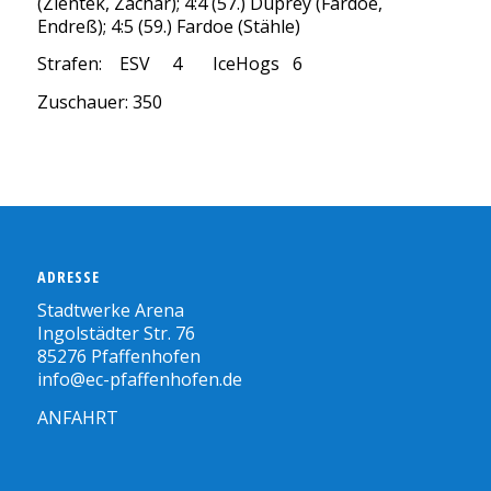
(Zientek, Zachar); 4:4 (57.) Duprey (Fardoe,
Endreß); 4:5 (59.) Fardoe (Stähle)
Strafen: ESV 4 IceHogs 6
Zuschauer: 350
ADRESSE
Stadtwerke Arena
Ingolstädter Str. 76
85276 Pfaffenhofen
info@ec-pfaffenhofen.de
ANFAHRT