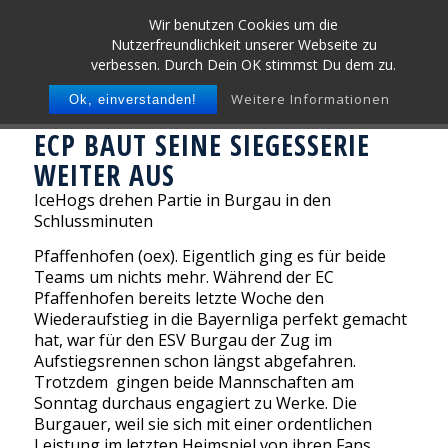
Wir benutzen Cookies um die
Nutzerfreundlichkeit unserer Webseite zu
verbessen. Durch Dein OK stimmst Du dem zu.
Weitere Informationen
Ok, einverstanden!
ECP BAUT SEINE SIEGESSERIE
WEITER AUS
IceHogs drehen Partie in Burgau in den
Schlussminuten
Pfaffenhofen (oex). Eigentlich ging es für beide
Teams um nichts mehr. Während der EC
Pfaffenhofen bereits letzte Woche den
Wiederaufstieg in die Bayernliga perfekt gemacht
hat, war für den ESV Burgau der Zug im
Aufstiegsrennen schon längst abgefahren.
Trotzdem gingen beide Mannschaften am
Sonntag durchaus engagiert zu Werke. Die
Burgauer, weil sie sich mit einer ordentlichen
Leistung im letzten Heimspiel von ihren Fans