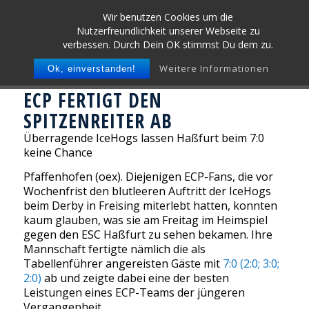
Wir benutzen Cookies um die
Nutzerfreundlichkeit unserer Webseite zu
verbessen. Durch Dein OK stimmst Du dem zu.
Weitere Informationen
Ok, einverstanden!
ECP FERTIGT DEN
SPITZENREITER AB
Überragende IceHogs lassen Haßfurt beim 7:0
keine Chance
Pfaffenhofen (oex). Diejenigen ECP-Fans, die vor
Wochenfrist den blutleeren Auftritt der IceHogs
beim Derby in Freising miterlebt hatten, konnten
kaum glauben, was sie am Freitag im Heimspiel
gegen den ESC Haßfurt zu sehen bekamen. Ihre
Mannschaft fertigte nämlich die als
Tabellenführer angereisten Gäste mit
7:0 (2:0; 3:0;
2:0)
ab und zeigte dabei eine der besten
Leistungen eines ECP-Teams der jüngeren
Vergangenheit