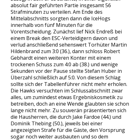
absolut fair geführten Partie insgesamt 56
Strafminuten zu verteilen. Am Ende des
Mittelabschnitts sorgten dann die IceHogs
innerhalb von fünf Minuten für die
Vorentscheidung. Zunächst lief Nick Endreß bei
einem Break den ESC-Verteidigern davon und
verlud anschließend sehenswert Torhüter Martin
Hildenbrand zum 3:0 (36.), dann schloss Robert
Gebhardt einen weiteren Konter mit einem
trockenen Schuss zum 4:0 ab (38.) und wenige
Sekunden vor der Pause stellte Stefan Huber in
Überzahl schließlich auf 5:0. Von diesem Schlag
sollte sich der Tabellenführer nicht mehr erholen.
Die Hawks versuchten im Schlussabschnitt zwar
alles, um zumindest etwas Ergebniskosmetik zu
betreiben, doch an eine Wende glaubten sie schon
lange nicht mehr. Zu souverän präsentierten sich
die Hausherren, die durch Jake Fardoe (44.) und
Dominik Thebing (50.), jeweils bei einer
angezeigten Strafe für die Gäste, den Vorsprung
sogar noch weiter ausbauten und so dem