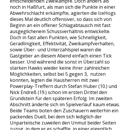
entscheidenden Zweikämpfe. Doch anders als
noch in Haßfurt, als man sich die Punkte in einer
Abwehrschlacht erkämpfte, agierten die IceHogs
dieses Mal deutlich offensiver, so dass sich von
Beginn an ein offener Schlagabtausch mit fast
ausgeglichenem Schussverhältnis entwickelte.
Doch in fast allen Punkten, wie Schnelligkeit,
Geradlinigkeit, Effektivität, Zweikampfverhalten,
sowie Über- und Unterzahlspiel waren die
Gastgeber an diesem Abend einfach einen Tick
besser. Und während die sonst in Überzahl so
starken Hawks wieder keine ihrer zahlreichen
Möglichkeiten, selbst bei 5 gegen 3, nutzen
konnten, legten die Hausherren mit zwei
Powerplay-Treffern durch Stefan Huber (10.) und
Nick Endreß (19.) schon im ersten Drittel den
Grundstein für den späteren Erfolg. Im zweiten
Abschnitt änderte sich im Spielverlauf kaum etwas.
Beide Teams boten den Zuschauern weiterhin ein
packendes Duell, bei dem sich lediglich der
Unparteiische zuweilen den Unmut beider Seiten
zuzog, in dem er es schaffte, in einer eigentlich