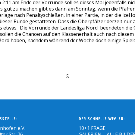
m 2:11 am Ende der Vorrunde soll es dieses Mal jedenfalls n
was gut zu machen gibt es dann am Sonntag, wenn die Pfaff
erlage nach Penaltyschießen, in einer Partie, in der die Ic
ieser Runde gestatteten. Dass die Oberpfälzer derzeit nur a
gs etwas. Die Vorrunde der Landesliga Nord beendeten die O
eg, sollen die Chancen auf den Klassenerhalt auch nach dies
 Bord haben, nachdem während der Woche doch einige Spiel
SSTELLE:
DER SCHNELLE WEG ZU:
enhofen e.V.
10+1 FRAGE
ter Str. 76
GALERIEN – ALLE BILDE