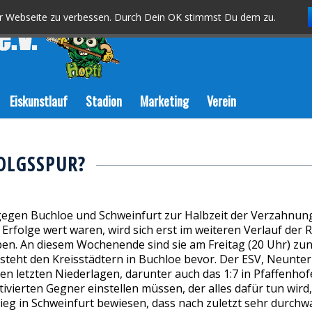
er Webseite zu verbessen. Durch Dein OK stimmst Du dem zu.
Eiskunstlauf
Stadion
Marketing
Verein
FOLGSSPUR?
t
gegen Buchloe und Schweinfurt zur Halbzeit der Verzahnun
Erfolge wert waren, wird sich erst im weiteren Verlauf der 
iben. An diesem Wochenende sind sie am Freitag (20 Uhr) z
teht den Kreisstädtern in Buchloe bevor. Der ESV, Neunte
n letzten Niederlagen, darunter auch das 1:7 in Pfaffenhof
vierten Gegner einstellen müssen, der alles dafür tun wird,
Sieg in Schweinfurt bewiesen, dass nach zuletzt sehr durc