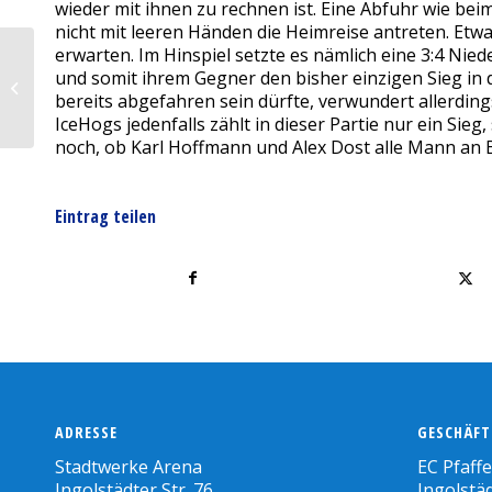
wieder mit ihnen zu rechnen ist. Eine Abfuhr wie bei
nicht mit leeren Händen die Heimreise antreten. Et
erwarten. Im Hinspiel setzte es nämlich eine 3:4 Nied
Interview mit dem Pfaffenhofener
und somit ihrem Gegner den bisher einzigen Sieg in d
Kurier
bereits abgefahren sein dürfte, verwundert allerdin
IceHogs jedenfalls zählt in dieser Partie nur ein Si
noch, ob Karl Hoffmann und Alex Dost alle Mann an
Eintrag teilen
ADRESSE
GESCHÄFT
Stadtwerke Arena
EC Pfaff
Ingolstädter Str. 76
Ingolstäd